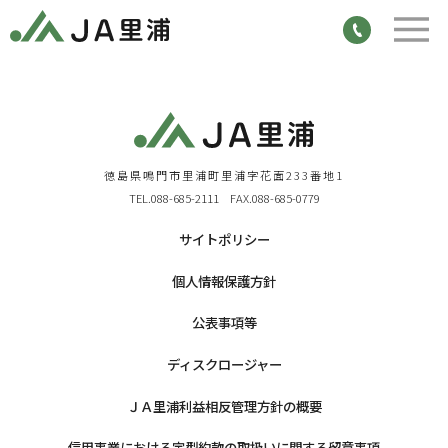
徳島県鳴門市里浦町里浦字花面233番地1
TEL.088-685-2111 FAX.088-685-0779
サイトポリシー
個人情報保護方針
公表事項等
ディスクロージャー
ＪＡ里浦利益相反管理方針の概要
信用事業における定型約款の取扱いに関する留意事項