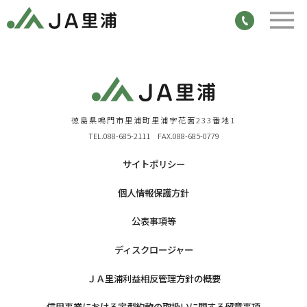
徳島県鳴門市里浦町里浦字花面233番地1
TEL.088-685-2111 FAX.088-685-0779
サイトポリシー
個人情報保護方針
公表事項等
ディスクロージャー
ＪＡ里浦利益相反管理方針の概要
信用事業における定型約款の取扱いに関する留意事項