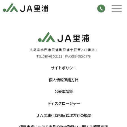
徳島県鳴門市里浦町里浦字花面233番地1
TEL.088-685-2111 FAX.088-685-0779
サイトポリシー
個人情報保護方針
公表事項等
ディスクロージャー
ＪＡ里浦利益相反管理方針の概要
信用事業における定型約款の取扱いに関する留意事項