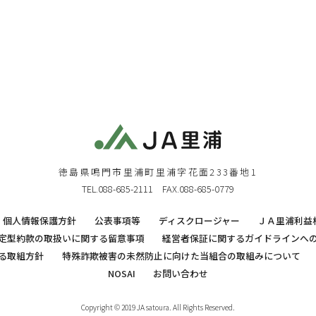
徳島県鳴門市里浦町里浦字花面233番地1
TEL.088-685-2111 FAX.088-685-0779
個人情報保護方針
公表事項等
ディスクロージャー
ＪＡ里浦利益
定型約款の取扱いに関する留意事項
経営者保証に関するガイドラインへ
る取組方針
特殊詐欺被害の未然防止に向けた当組合の取組みについて
NOSAI
お問い合わせ
Copyright © 2019 JA satoura. All Rights Reserved.