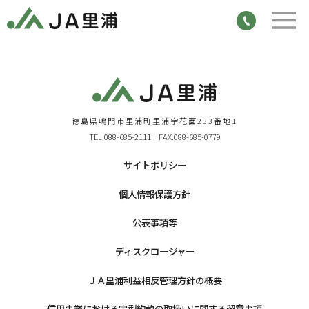
徳島県鳴門市里浦町里浦字花面233番地1
TEL.088-685-2111 FAX.088-685-0779
サイトポリシー
個人情報保護方針
公表事項等
ディスクロージャー
ＪＡ里浦利益相反管理方針の概要
信用事業における定型約款の取扱いに関する留意事項