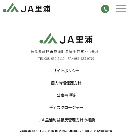
徳島県鳴門市里浦町里浦字花面233番地1
TEL.088-685-2111 FAX.088-685-0779
サイトポリシー
個人情報保護方針
公表事項等
ディスクロージャー
ＪＡ里浦利益相反管理方針の概要
信用事業における定型約款の取扱いに関する留意事項