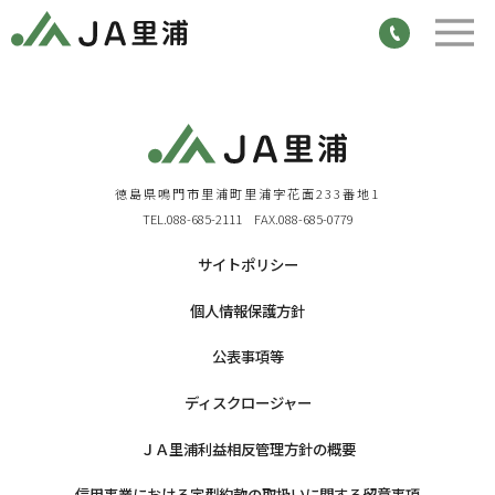
徳島県鳴門市里浦町里浦字花面233番地1
TEL.088-685-2111 FAX.088-685-0779
サイトポリシー
個人情報保護方針
公表事項等
ディスクロージャー
ＪＡ里浦利益相反管理方針の概要
信用事業における定型約款の取扱いに関する留意事項