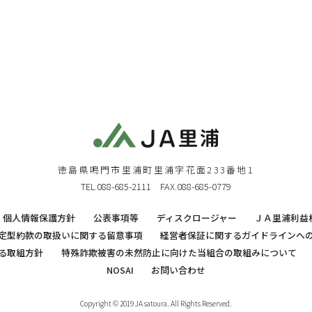
徳島県鳴門市里浦町里浦字花面233番地1
TEL.088-685-2111 FAX.088-685-0779
個人情報保護方針
公表事項等
ディスクロージャー
ＪＡ里浦利益
定型約款の取扱いに関する留意事項
経営者保証に関するガイドラインへ
る取組方針
特殊詐欺被害の未然防止に向けた当組合の取組みについて
NOSAI
お問い合わせ
Copyright © 2019 JA satoura. All Rights Reserved.