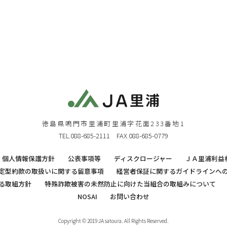
徳島県鳴門市里浦町里浦字花面233番地1
TEL.088-685-2111 FAX.088-685-0779
個人情報保護方針
公表事項等
ディスクロージャー
ＪＡ里浦利益
定型約款の取扱いに関する留意事項
経営者保証に関するガイドラインへ
る取組方針
特殊詐欺被害の未然防止に向けた当組合の取組みについて
NOSAI
お問い合わせ
Copyright © 2019 JA satoura. All Rights Reserved.