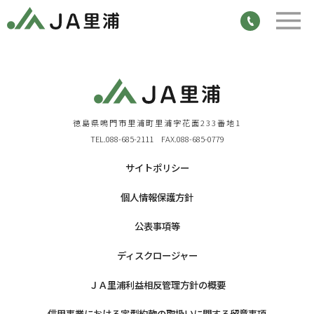
徳島県鳴門市里浦町里浦字花面233番地1
TEL.088-685-2111 FAX.088-685-0779
サイトポリシー
個人情報保護方針
公表事項等
ディスクロージャー
ＪＡ里浦利益相反管理方針の概要
信用事業における定型約款の取扱いに関する留意事項